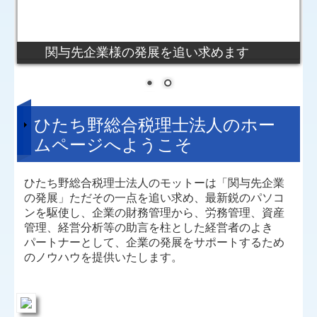
リンク集
関与先企業様の発展を追い求めます
お問合せ
FX4クラウド
病院・診療所の皆様へ
ひたち野総合税理士法人のホー
社会福祉法人の皆様へ
ムページへようこそ
補助金・助成金・融資情報
ひたち野総合税理士法人のモットーは「関与先企業
関与先向け融資商品ご紹介
の発展」ただその一点を追い求め、最新鋭のパソコ
ンを駆使し、企業の財務管理から、労務管理、資産
経営者お役立ち情報
管理、経営分析等の助言を柱とした経営者のよき
パートナーとして、企業の発展をサポートするため
社会福祉法人向け資料
のノウハウを提供いたします。
社長メニューASP版
TKCシステムQ&A