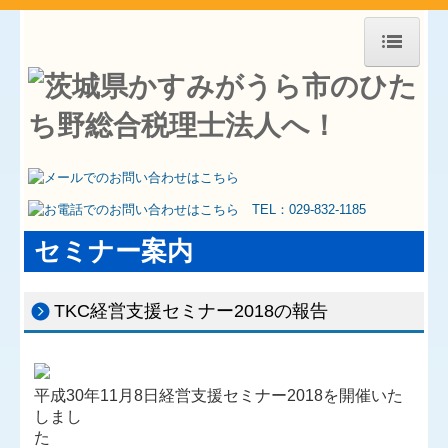
HOME
お知らせ
事務所紹介
求人情報
セミナー案内
交通案内
業務案内
TKC経営支援セミナー2018の報告
経営理念
セミナー案内
平
成30年11月8日
経営支援セミナー
2018を開催いた
料金について
しまし
た
関連リンク