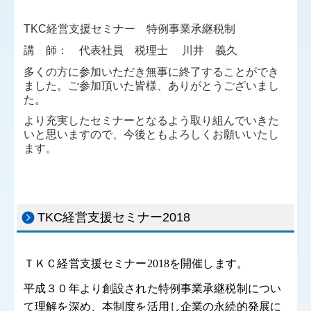
リンク集
TKC経営支援セミナー 特例事業承継税制
講 師：
代表社員 税理士 川井 義久
お問合せ
多くの方に参加いただき無事に終了することができ
FX4クラウド
ました。ご参加頂いた皆様、ありがとうございまし
た。
病院・診療所の皆様へ
より充実したセミナーとなるよう取り組んでいきた
いと思いますので、今後ともよろしくお願いいたし
社会福祉法人の皆様へ
ます。
補助金・助成金・融資情報
関与先向け融資商品ご紹介
TKC経営支援セミナー2018
経営者お役立ち情報
社会福祉法人向け資料
ＴＫＣ経営支援セミナー2018を開催します。
社長メニューASP版
平成３０年より創設された特例事業承継税制につい
て理解を深め、本制度を活用し企業の永続的発展に
TKCシステムQ&A