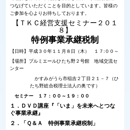
つなげていただくことを目的としています。皆様の
社会福祉法人会計Q&A
ご参加を心よりお待ちしております。
経営革新等支援機関とは
【ＴＫＣ経営支援セミナー２０１
８】
経営改善計画の策定支援
特例事業承継税制
経営改善オンデマンド講座
【日時】平成３０年１１月８日（木） １７
:
００～
【場所】
プルミエールひたち野２号館 地域交流セ
ンター
かすみがうら市稲吉２丁目２１－７（ひ
たち野総合税理士法人の奥です）
セミナー １７：００～１９：００
１．ＤＶＤ講座『「いま」を未来へとつな
ぐ事業承継』
２．「Ｑ＆Ａ 特例事業承継税制」