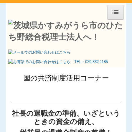
HOME
お知らせ
事務所紹介
求人情報
交通案内
国の共済制度活用コーナー
業務案内
経営理念
セミナー案内
社長の退職金の準備、いざという
料金について
ときの資金の備え、
関連リンク