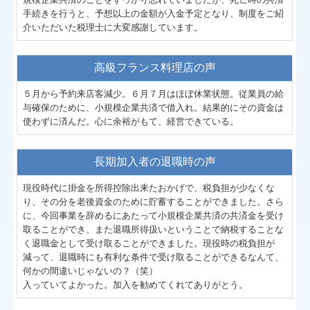
手続きを行うと、予想以上の金額が入金予定となり、制度をご紹
介いただいた税理士に大変感謝しています。
高級フランス料理店の声
５月から予約来店客減少。６月７月はほぼ休業状態。従業員の給
与確保のために、小規模企業共済で借入れ。結果的にその資金は
使わずに済んだ。心に余裕がもて、経営できている。
長期加入者の退職時の声
現役時代に掛金を所得控除出来たおかげで、税負担が少なくな
り、その分を老後資金のために貯蓄することができました。さら
に、今回事業を辞めるにあたって小規模企業共済の共済金を受け
取ることができ、また退職所得扱いということで納税することな
く退職金として受け取ることができました。現役時の税負担が
減って、退職時にも有利な条件で受け取ることができるなんて、
何かの間違いじゃないの？（笑）
入っていてよかった。加入を勧めてくれてありがとう。