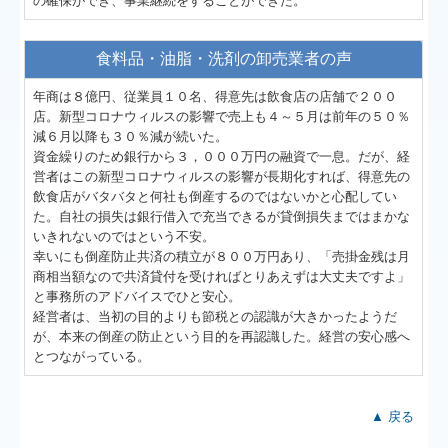
の確保ができ、事業継続をすることができた。
食料品・油脂・洗剤の卸売業者の声
年商は８億円、従業員１０名、得意先は飲食店の店舗で２００
店。新型コロナウィルスの影響で売上も４～５月は前年の５０％
減６月以降も３０％減が続いた。
資金繰りのため銀行から３，０００万円の融資で一息。だが、経
営者はこの新型コロナウィルスの影響が長期化すれば、得意先の
飲食店がバタバタと何社も倒産するのではないかと心配してい
た。自社の損失は銀行借入で充当できるが貸倒損失まではまかな
いきれないのではという不安。
幸いにも倒産防止共済の積立が８００万円あり、「売掛金残は月
商相当額なので共済貸付を受ければとりあえずは大丈夫ですよ」
と事務所のアドバイスでひと安心。
経営者は、当初の目的よりも節税との認識が大きかったようだ
が、本来の倒産の防止という目的を再認識した。経営の安心感へ
とつながっている。
▲ 戻る