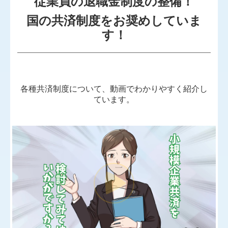
従業員の退職金制度の整備！
国の共済制度をお奨めしていま
リンク集
す！
お問合せ
FX4クラウド
病院・診療所の皆様へ
各種共済制度について、動画でわかりやすく紹介し
ています。
社会福祉法人の皆様へ
補助金・助成金・融資情報
関与先向け融資商品ご紹介
経営者お役立ち情報
社会福祉法人向け資料
社長メニューASP版
TKCシステムQ&A